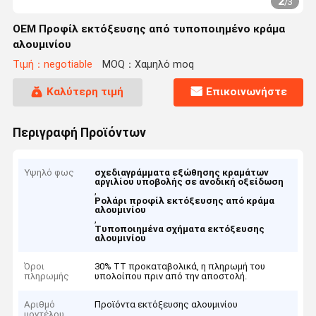
2
/
3
OEM Προφίλ εκτόξευσης από τυποποιημένο κράμα
αλουμινίου
Τιμή：negotiable
MOQ：Χαμηλό moq
Καλύτερη τιμή
Επικοινωνήστε
Περιγραφή Προϊόντων
Υψηλό φως
σχεδιαγράμματα εξώθησης κραμάτων
αργιλίου υποβολής σε ανοδική οξείδωση
,
Ρολάρι προφίλ εκτόξευσης από κράμα
αλουμινίου
,
Τυποποιημένα σχήματα εκτόξευσης
αλουμινίου
Όροι
30% TT προκαταβολικά, η πληρωμή του
πληρωμής
υπολοίπου πριν από την αποστολή.
Αριθμό
Προϊόντα εκτόξευσης αλουμινίου
μοντέλου