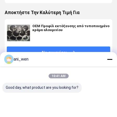
Αποκτήστε Την Καλύτερη Τιμή Για
OEM Προφίλ εκτόξευσης από τυποποιημένο
κράμα αλουμινίου
Να συνεχίσει
ani_wen
Συνιστώμενα Προϊόντα
10:41 AM
Good day, what product are you looking for?
2525 T Slot
Ανθεκτικά
Αμμοσφαιρισμένα
Προφίλ
Προφίλ
στη
προφίλ
διέλασης
αλουμινίου
διάβρωση
εξόρυξης
αλουμινίο